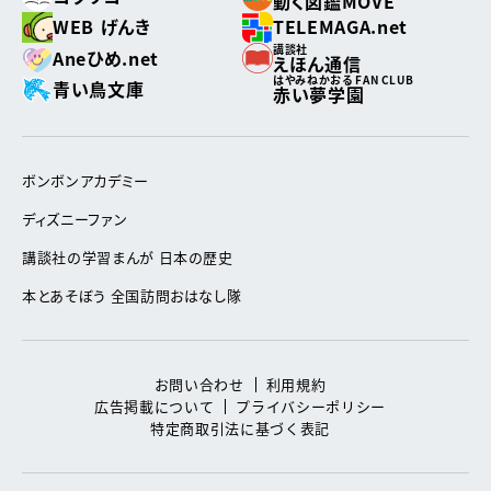
動く図鑑MOVE
WEB げんき
TELEMAGA.net
講談社
Aneひめ.net
えほん通信
はやみねかおる FAN CLUB
青い鳥文庫
赤い夢学園
ボンボンアカデミー
ディズニーファン
講談社の学習まんが 日本の歴史
本とあそぼう 全国訪問おはなし隊
お問い合わせ
利用規約
広告掲載について
プライバシーポリシー
特定商取引法に基づく表記