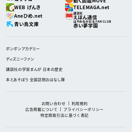
動く図鑑MOVE
WEB げんき
TELEMAGA.net
講談社
Aneひめ.net
えほん通信
はやみねかおる FAN CLUB
青い鳥文庫
赤い夢学園
ボンボンアカデミー
ディズニーファン
講談社の学習まんが 日本の歴史
本とあそぼう 全国訪問おはなし隊
お問い合わせ
利用規約
広告掲載について
プライバシーポリシー
特定商取引法に基づく表記