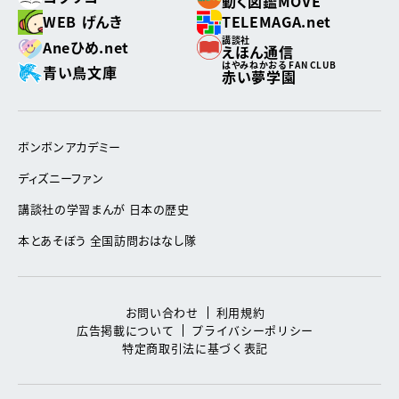
動く図鑑MOVE
WEB げんき
TELEMAGA.net
講談社
Aneひめ.net
えほん通信
はやみねかおる FAN CLUB
青い鳥文庫
赤い夢学園
ボンボンアカデミー
ディズニーファン
講談社の学習まんが 日本の歴史
本とあそぼう 全国訪問おはなし隊
お問い合わせ
利用規約
広告掲載について
プライバシーポリシー
特定商取引法に基づく表記