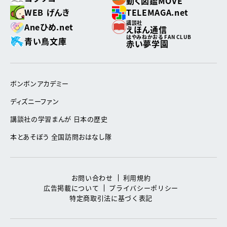
動く図鑑MOVE
WEB げんき
TELEMAGA.net
講談社
Aneひめ.net
えほん通信
はやみねかおる FAN CLUB
青い鳥文庫
赤い夢学園
ボンボンアカデミー
ディズニーファン
講談社の学習まんが 日本の歴史
本とあそぼう 全国訪問おはなし隊
お問い合わせ
利用規約
広告掲載について
プライバシーポリシー
特定商取引法に基づく表記