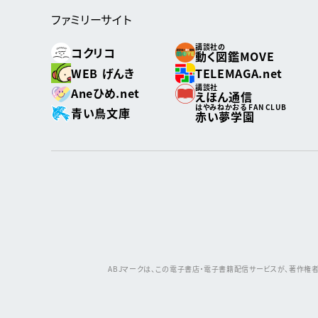
ファミリーサイト
講談社の
コクリコ
動く図鑑MOVE
WEB げんき
TELEMAGA.net
講談社
Aneひめ.net
えほん通信
はやみねかおる FAN CLUB
青い鳥文庫
赤い夢学園
ABJマークは、この電子書店・電子書籍配信サービスが、著作権者