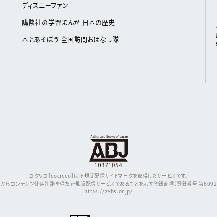
ディズニーファン
講談社の学習まんが 日本の歴史
本とあそぼう 全国訪問おはなし隊
コクリコ［cocreco］は正規版配信サイトマークを取得したサービスです。
からコンテンツ使用許諾を得た正規版配信サービスであることを示す登録商標（登録番号 第609171
https://aebs.or.jp/