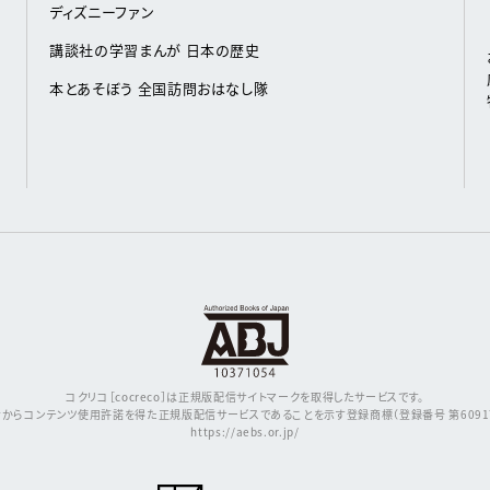
ディズニーファン
講談社の学習まんが 日本の歴史
本とあそぼう 全国訪問おはなし隊
コクリコ［cocreco］は正規版配信サイトマークを取得したサービスです。
からコンテンツ使用許諾を得た正規版配信サービスであることを示す登録商標（登録番号 第609171
https://aebs.or.jp/