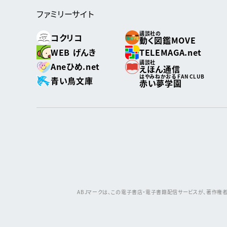
ファミリーサイト
講談社の
コクリコ
動く図鑑MOVE
WEB げんき
TELEMAGA.net
講談社
Aneひめ.net
えほん通信
はやみねかおる FAN CLUB
青い鳥文庫
赤い夢学園
ABJマークは、この電子書店・電子書籍配信サービスが、著作権者