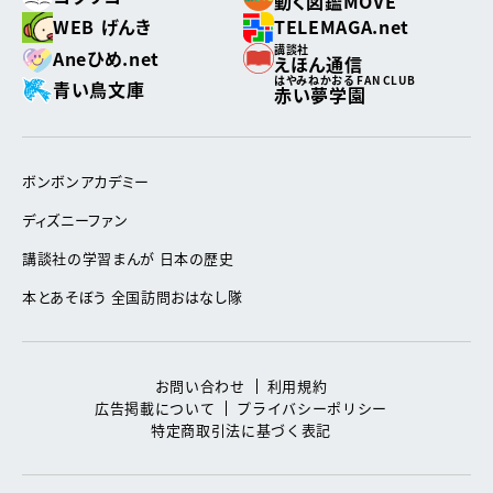
動く図鑑MOVE
WEB げんき
TELEMAGA.net
講談社
Aneひめ.net
えほん通信
はやみねかおる FAN CLUB
青い鳥文庫
赤い夢学園
ボンボンアカデミー
ディズニーファン
講談社の学習まんが 日本の歴史
本とあそぼう 全国訪問おはなし隊
お問い合わせ
利用規約
広告掲載について
プライバシーポリシー
特定商取引法に基づく表記