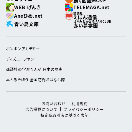
動く図鑑MOVE
WEB げんき
TELEMAGA.net
講談社
Aneひめ.net
えほん通信
はやみねかおる FAN CLUB
青い鳥文庫
赤い夢学園
ボンボンアカデミー
ディズニーファン
講談社の学習まんが 日本の歴史
本とあそぼう 全国訪問おはなし隊
お問い合わせ
利用規約
広告掲載について
プライバシーポリシー
特定商取引法に基づく表記