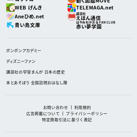
動く図鑑MOVE
WEB げんき
TELEMAGA.net
講談社
Aneひめ.net
えほん通信
はやみねかおる FAN CLUB
青い鳥文庫
赤い夢学園
ボンボンアカデミー
ディズニーファン
講談社の学習まんが 日本の歴史
本とあそぼう 全国訪問おはなし隊
お問い合わせ
利用規約
広告掲載について
プライバシーポリシー
特定商取引法に基づく表記