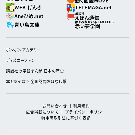
動く図鑑MOVE
WEB げんき
TELEMAGA.net
講談社
Aneひめ.net
えほん通信
はやみねかおる FAN CLUB
青い鳥文庫
赤い夢学園
ボンボンアカデミー
ディズニーファン
講談社の学習まんが 日本の歴史
本とあそぼう 全国訪問おはなし隊
お問い合わせ
利用規約
広告掲載について
プライバシーポリシー
特定商取引法に基づく表記