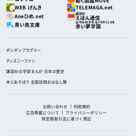
動く図鑑MOVE
WEB げんき
TELEMAGA.net
講談社
Aneひめ.net
えほん通信
はやみねかおる FAN CLUB
青い鳥文庫
赤い夢学園
ボンボンアカデミー
ディズニーファン
講談社の学習まんが 日本の歴史
本とあそぼう 全国訪問おはなし隊
お問い合わせ
利用規約
広告掲載について
プライバシーポリシー
特定商取引法に基づく表記