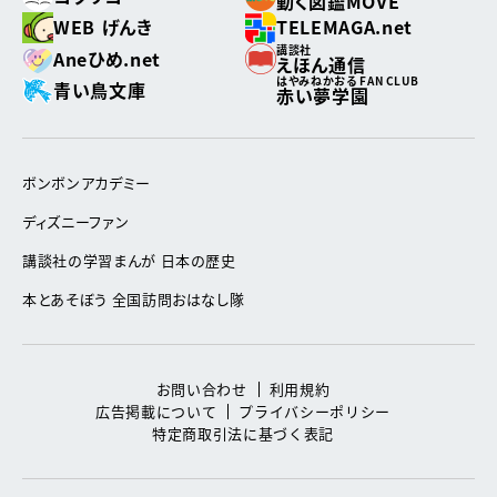
動く図鑑MOVE
WEB げんき
TELEMAGA.net
講談社
Aneひめ.net
えほん通信
はやみねかおる FAN CLUB
青い鳥文庫
赤い夢学園
ボンボンアカデミー
ディズニーファン
講談社の学習まんが 日本の歴史
本とあそぼう 全国訪問おはなし隊
お問い合わせ
利用規約
広告掲載について
プライバシーポリシー
特定商取引法に基づく表記