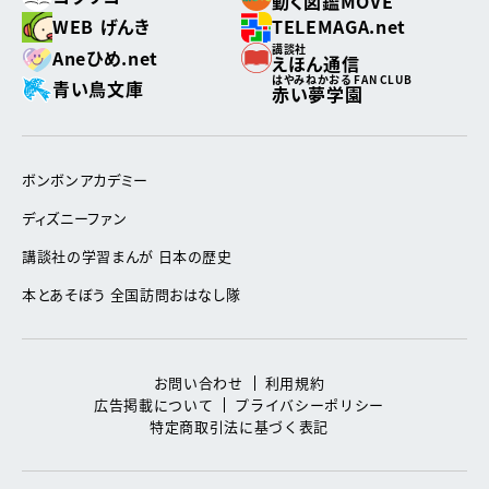
動く図鑑MOVE
WEB げんき
TELEMAGA.net
講談社
Aneひめ.net
えほん通信
はやみねかおる FAN CLUB
青い鳥文庫
赤い夢学園
ボンボンアカデミー
ディズニーファン
講談社の学習まんが 日本の歴史
本とあそぼう 全国訪問おはなし隊
お問い合わせ
利用規約
広告掲載について
プライバシーポリシー
特定商取引法に基づく表記