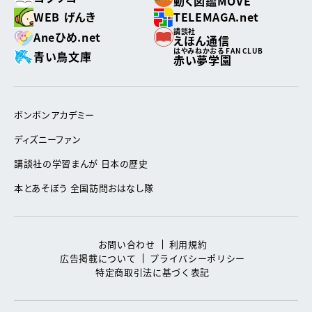
動く図鑑MOVE
WEB げんき
TELEMAGA.net
講談社
Aneひめ.net
えほん通信
はやみねかおる FAN CLUB
青い鳥文庫
赤い夢学園
ボンボンアカデミー
ディズニーファン
講談社の学習まんが 日本の歴史
本とあそぼう 全国訪問おはなし隊
お問い合わせ
利用規約
広告掲載について
プライバシーポリシー
特定商取引法に基づく表記