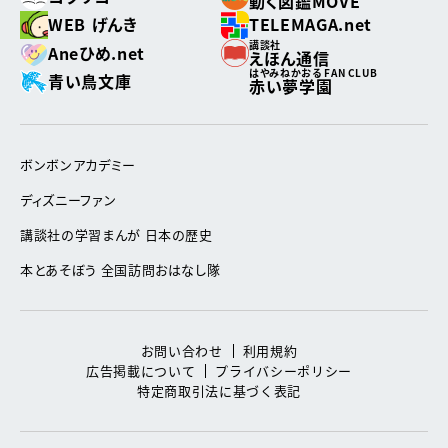
動く図鑑MOVE
WEB げんき
TELEMAGA.net
講談社
Aneひめ.net
えほん通信
はやみねかおる FAN CLUB
青い鳥文庫
赤い夢学園
ボンボンアカデミー
ディズニーファン
講談社の学習まんが 日本の歴史
本とあそぼう 全国訪問おはなし隊
お問い合わせ
利用規約
広告掲載について
プライバシーポリシー
特定商取引法に基づく表記