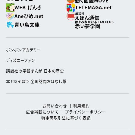
動く図鑑MOVE
WEB げんき
TELEMAGA.net
講談社
Aneひめ.net
えほん通信
はやみねかおる FAN CLUB
青い鳥文庫
赤い夢学園
ボンボンアカデミー
ディズニーファン
講談社の学習まんが 日本の歴史
本とあそぼう 全国訪問おはなし隊
お問い合わせ
利用規約
広告掲載について
プライバシーポリシー
特定商取引法に基づく表記