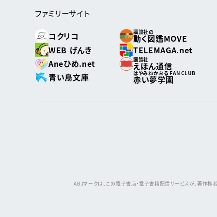
ファミリーサイト
講談社の
コクリコ
動く図鑑MOVE
WEB げんき
TELEMAGA.net
講談社
Aneひめ.net
えほん通信
はやみねかおる FAN CLUB
青い鳥文庫
赤い夢学園
ABJマークは、この電子書店・電子書籍配信サービスが、著作権者