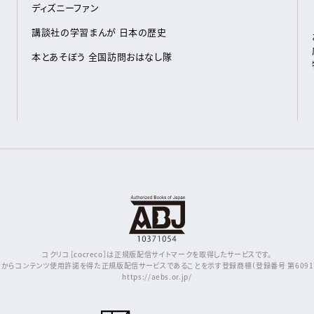
ディズニーファン
講談社の学習まんが 日本の歴史
本とあそぼう 全国訪問おはなし隊
コクリコ［cocreco］は正規版配信サイトマークを取得したサービスです。
からコンテンツ使用許諾を得た正規版配信サービスであることを示す登録商標（登録番号 第609171
https://aebs.or.jp/