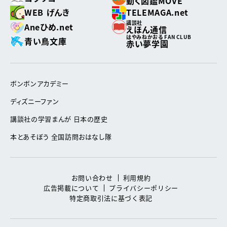
動く図鑑MOVE
WEB げんき
TELEMAGA.net
講談社
Aneひめ.net
えほん通信
はやみねかおる FAN CLUB
青い鳥文庫
赤い夢学園
ボンボンアカデミー
ディズニーファン
講談社の学習まんが 日本の歴史
本とあそぼう 全国訪問おはなし隊
お問い合わせ
利用規約
広告掲載について
プライバシーポリシー
特定商取引法に基づく表記