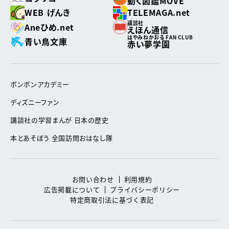
動く図鑑MOVE
WEB げんき
TELEMAGA.net
講談社
Aneひめ.net
えほん通信
はやみねかおる FAN CLUB
青い鳥文庫
赤い夢学園
ボンボンアカデミー
ディズニーファン
講談社の学習まんが 日本の歴史
本とあそぼう 全国訪問おはなし隊
お問い合わせ
利用規約
広告掲載について
プライバシーポリシー
特定商取引法に基づく表記