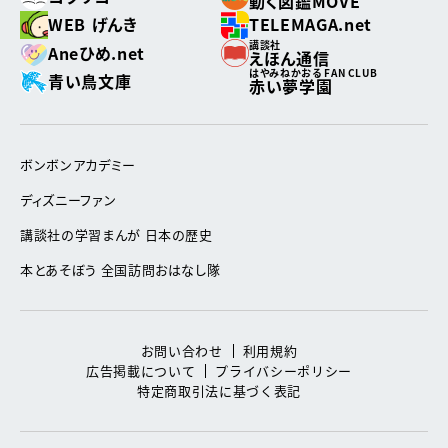
動く図鑑MOVE
WEB げんき
TELEMAGA.net
講談社
Aneひめ.net
えほん通信
はやみねかおる FAN CLUB
青い鳥文庫
赤い夢学園
ボンボンアカデミー
ディズニーファン
講談社の学習まんが 日本の歴史
本とあそぼう 全国訪問おはなし隊
お問い合わせ
利用規約
広告掲載について
プライバシーポリシー
特定商取引法に基づく表記