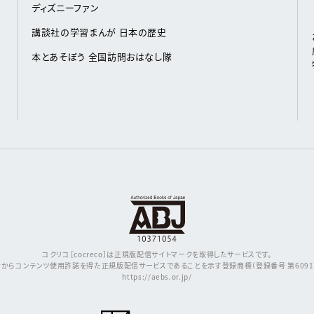
ディズニーファン
講談社の学習まんが 日本の歴史
本とあそぼう 全国訪問おはなし隊
コクリコ［cocreco］は正規版配信サイトマークを取得したサービスです。
からコンテンツ使用許諾を得た正規版配信サービスであることを示す登録商標（登録番号 第609171
https://aebs.or.jp/