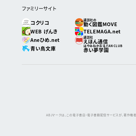
ファミリーサイト
講談社の
コクリコ
動く図鑑MOVE
WEB げんき
TELEMAGA.net
講談社
Aneひめ.net
えほん通信
はやみねかおる FAN CLUB
青い鳥文庫
赤い夢学園
ABJマークは、この電子書店・電子書籍配信サービスが、著作権者