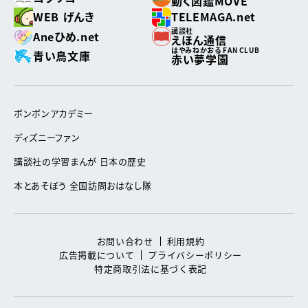
動く図鑑MOVE
WEB げんき
TELEMAGA.net
講談社
Aneひめ.net
えほん通信
はやみねかおる FAN CLUB
青い鳥文庫
赤い夢学園
ボンボンアカデミー
ディズニーファン
講談社の学習まんが 日本の歴史
本とあそぼう 全国訪問おはなし隊
お問い合わせ
利用規約
広告掲載について
プライバシーポリシー
特定商取引法に基づく表記