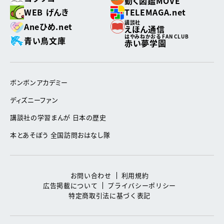
動く図鑑MOVE
WEB げんき
TELEMAGA.net
講談社
Aneひめ.net
えほん通信
はやみねかおる FAN CLUB
青い鳥文庫
赤い夢学園
ボンボンアカデミー
ディズニーファン
講談社の学習まんが 日本の歴史
本とあそぼう 全国訪問おはなし隊
お問い合わせ
利用規約
広告掲載について
プライバシーポリシー
特定商取引法に基づく表記