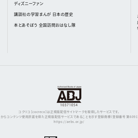
ディズニーファン
講談社の学習まんが 日本の歴史
本とあそぼう 全国訪問おはなし隊
コクリコ［cocreco］は正規版配信サイトマークを取得したサービスです。
からコンテンツ使用許諾を得た正規版配信サービスであることを示す登録商標（登録番号 第609171
https://aebs.or.jp/