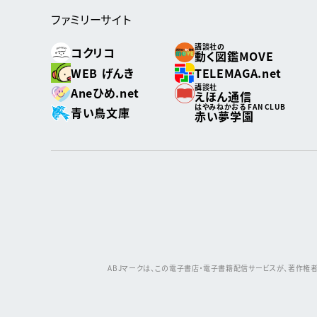
ファミリーサイト
講談社の
コクリコ
動く図鑑MOVE
WEB げんき
TELEMAGA.net
講談社
Aneひめ.net
えほん通信
はやみねかおる FAN CLUB
青い鳥文庫
赤い夢学園
ABJマークは、この電子書店・電子書籍配信サービスが、著作権者