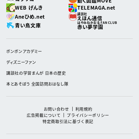
動く図鑑MOVE
WEB げんき
TELEMAGA.net
講談社
Aneひめ.net
えほん通信
はやみねかおる FAN CLUB
青い鳥文庫
赤い夢学園
ボンボンアカデミー
ディズニーファン
講談社の学習まんが 日本の歴史
本とあそぼう 全国訪問おはなし隊
お問い合わせ
利用規約
広告掲載について
プライバシーポリシー
特定商取引法に基づく表記