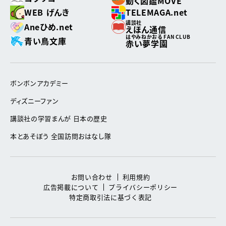
動く図鑑MOVE
WEB げんき
TELEMAGA.net
講談社
Aneひめ.net
えほん通信
はやみねかおる FAN CLUB
青い鳥文庫
赤い夢学園
ボンボンアカデミー
ディズニーファン
講談社の学習まんが 日本の歴史
本とあそぼう 全国訪問おはなし隊
お問い合わせ
利用規約
広告掲載について
プライバシーポリシー
特定商取引法に基づく表記