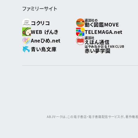
ファミリーサイト
講談社の
コクリコ
動く図鑑MOVE
WEB げんき
TELEMAGA.net
講談社
Aneひめ.net
えほん通信
はやみねかおる FAN CLUB
青い鳥文庫
赤い夢学園
ABJマークは、この電子書店・電子書籍配信サービスが、著作権者