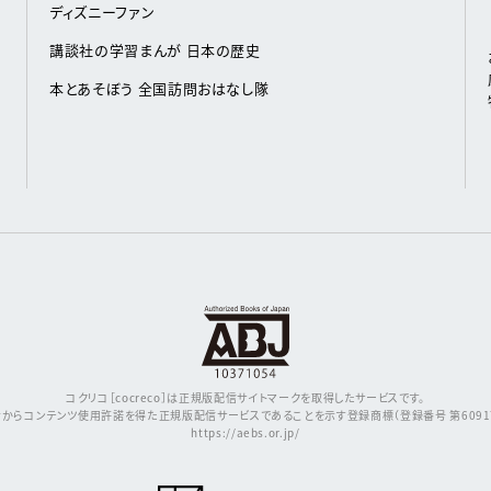
ディズニーファン
講談社の学習まんが 日本の歴史
本とあそぼう 全国訪問おはなし隊
コクリコ［cocreco］は正規版配信サイトマークを取得したサービスです。
からコンテンツ使用許諾を得た正規版配信サービスであることを示す登録商標（登録番号 第609171
https://aebs.or.jp/