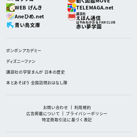
動く図鑑MOVE
WEB げんき
TELEMAGA.net
講談社
Aneひめ.net
えほん通信
はやみねかおる FAN CLUB
青い鳥文庫
赤い夢学園
ボンボンアカデミー
ディズニーファン
講談社の学習まんが 日本の歴史
本とあそぼう 全国訪問おはなし隊
お問い合わせ
利用規約
広告掲載について
プライバシーポリシー
特定商取引法に基づく表記