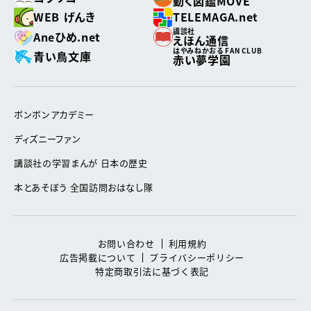
動く図鑑MOVE
WEB げんき
TELEMAGA.net
講談社
Aneひめ.net
えほん通信
はやみねかおる FAN CLUB
青い鳥文庫
赤い夢学園
ボンボンアカデミー
ディズニーファン
講談社の学習まんが 日本の歴史
本とあそぼう 全国訪問おはなし隊
お問い合わせ
利用規約
広告掲載について
プライバシーポリシー
特定商取引法に基づく表記