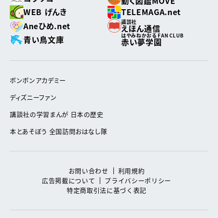
動く図鑑MOVE
WEB げんき
TELEMAGA.net
講談社
Aneひめ.net
えほん通信
はやみねかおる FAN CLUB
青い鳥文庫
赤い夢学園
ボンボンアカデミー
ディズニーファン
講談社の学習まんが 日本の歴史
本とあそぼう 全国訪問おはなし隊
お問い合わせ
利用規約
広告掲載について
プライバシーポリシー
特定商取引法に基づく表記