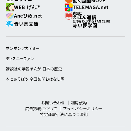
動く図鑑MOVE
WEB げんき
TELEMAGA.net
講談社
Aneひめ.net
えほん通信
はやみねかおる FAN CLUB
青い鳥文庫
赤い夢学園
ボンボンアカデミー
ディズニーファン
講談社の学習まんが 日本の歴史
本とあそぼう 全国訪問おはなし隊
お問い合わせ
利用規約
広告掲載について
プライバシーポリシー
特定商取引法に基づく表記