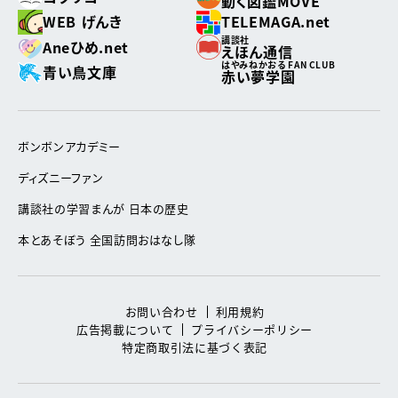
動く図鑑MOVE
WEB げんき
TELEMAGA.net
講談社
Aneひめ.net
えほん通信
はやみねかおる FAN CLUB
青い鳥文庫
赤い夢学園
ボンボンアカデミー
ディズニーファン
講談社の学習まんが 日本の歴史
本とあそぼう 全国訪問おはなし隊
お問い合わせ
利用規約
広告掲載について
プライバシーポリシー
特定商取引法に基づく表記