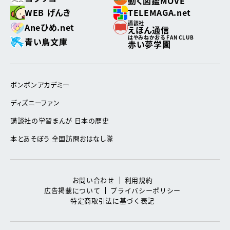
動く図鑑MOVE
WEB げんき
TELEMAGA.net
講談社
Aneひめ.net
えほん通信
はやみねかおる FAN CLUB
青い鳥文庫
赤い夢学園
ボンボンアカデミー
ディズニーファン
講談社の学習まんが 日本の歴史
本とあそぼう 全国訪問おはなし隊
お問い合わせ
利用規約
広告掲載について
プライバシーポリシー
特定商取引法に基づく表記