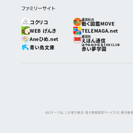
ファミリーサイト
講談社の
コクリコ
動く図鑑MOVE
WEB げんき
TELEMAGA.net
講談社
Aneひめ.net
えほん通信
はやみねかおる FAN CLUB
青い鳥文庫
赤い夢学園
ABJマークは、この電子書店・電子書籍配信サービスが、著作権者