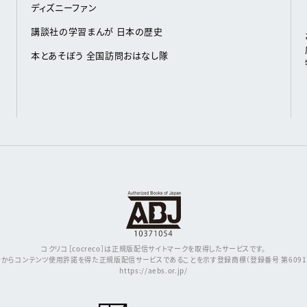
ディズニーファン
講談社の学習まんが 日本の歴史
本とあそぼう 全国訪問おはなし隊
コクリコ［cocreco］は正規版配信サイトマークを取得したサービスです。
からコンテンツ使用許諾を得た正規版配信サービスであることを示す登録商標（登録番号 第609171
https://aebs.or.jp/