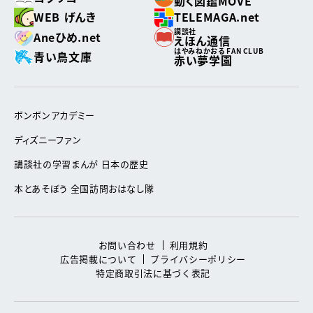
動く図鑑MOVE
WEB げんき
TELEMAGA.net
講談社
Aneひめ.net
えほん通信
はやみねかおる FAN CLUB
青い鳥文庫
赤い夢学園
ボンボンアカデミー
ディズニーファン
講談社の学習まんが 日本の歴史
本とあそぼう 全国訪問おはなし隊
お問い合わせ
利用規約
広告掲載について
プライバシーポリシー
特定商取引法に基づく表記