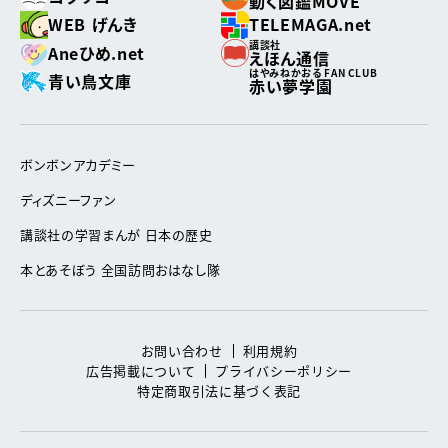
動く図鑑MOVE
WEB げんき
TELEMAGA.net
講談社
Aneひめ.net
えほん通信
はやみねかおる FAN CLUB
青い鳥文庫
赤い夢学園
ボンボンアカデミー
ディズニーファン
講談社の学習まんが 日本の歴史
本とあそぼう 全国訪問おはなし隊
お問い合わせ
利用規約
広告掲載について
プライバシーポリシー
特定商取引法に基づく表記