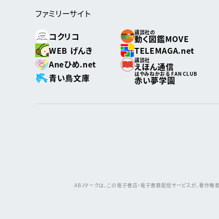
ファミリーサイト
講談社の
コクリコ
動く図鑑MOVE
WEB げんき
TELEMAGA.net
講談社
Aneひめ.net
えほん通信
はやみねかおる FAN CLUB
青い鳥文庫
赤い夢学園
ABJマークは、この電子書店・電子書籍配信サービスが、著作権者