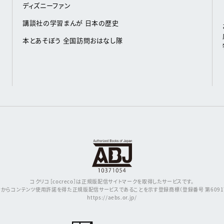
ディズニーファン
講談社の学習まんが 日本の歴史
本とあそぼう 全国訪問おはなし隊
コクリコ［cocreco］は正規版配信サイトマークを取得したサービスです。
からコンテンツ使用許諾を得た正規版配信サービスであることを示す登録商標（登録番号 第609171
https://aebs.or.jp/