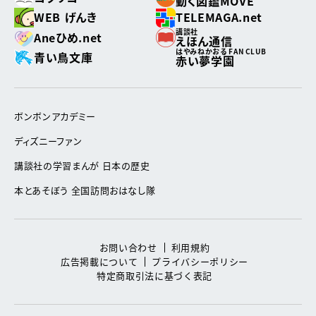
動く図鑑MOVE
WEB げんき
TELEMAGA.net
講談社
Aneひめ.net
えほん通信
はやみねかおる FAN CLUB
青い鳥文庫
赤い夢学園
ボンボンアカデミー
ディズニーファン
講談社の学習まんが 日本の歴史
本とあそぼう 全国訪問おはなし隊
お問い合わせ
利用規約
広告掲載について
プライバシーポリシー
特定商取引法に基づく表記