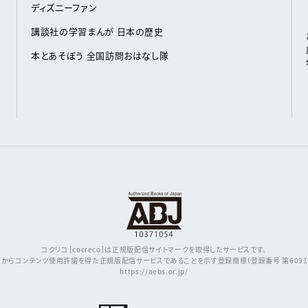
ディズニーファン
講談社の学習まんが 日本の歴史
本とあそぼう 全国訪問おはなし隊
コクリコ［cocreco］は正規版配信サイトマークを取得したサービスです。
からコンテンツ使用許諾を得た正規版配信サービスであることを示す登録商標（登録番号 第609171
https://aebs.or.jp/