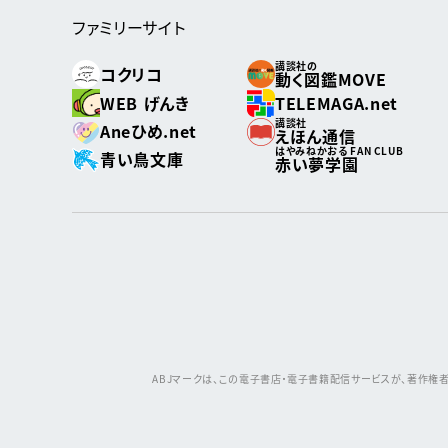
ファミリーサイト
講談社の
コクリコ
動く図鑑MOVE
WEB げんき
TELEMAGA.net
講談社
Aneひめ.net
えほん通信
はやみねかおる FAN CLUB
青い鳥文庫
赤い夢学園
ABJマークは、この電子書店・電子書籍配信サービスが、著作権者