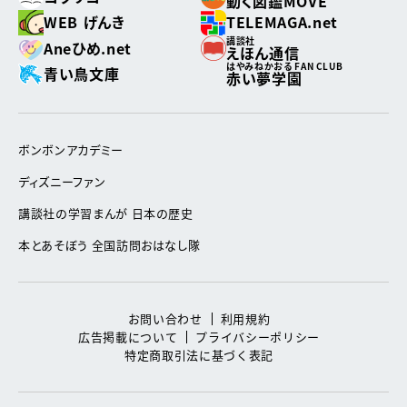
動く図鑑MOVE
WEB げんき
TELEMAGA.net
講談社
Aneひめ.net
えほん通信
はやみねかおる FAN CLUB
青い鳥文庫
赤い夢学園
ボンボンアカデミー
ディズニーファン
講談社の学習まんが 日本の歴史
本とあそぼう 全国訪問おはなし隊
お問い合わせ
利用規約
広告掲載について
プライバシーポリシー
特定商取引法に基づく表記