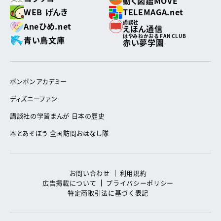
動く図鑑MOVE
WEB げんき
TELEMAGA.net
講談社
Aneひめ.net
えほん通信
はやみねかおる FAN CLUB
青い鳥文庫
赤い夢学園
ボンボンアカデミー
ディズニーファン
講談社の学習まんが 日本の歴史
本とあそぼう 全国訪問おはなし隊
お問い合わせ
利用規約
広告掲載について
プライバシーポリシー
特定商取引法に基づく表記