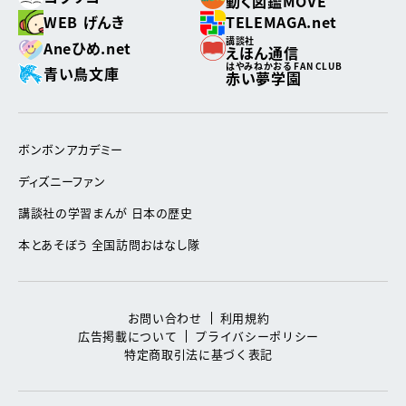
動く図鑑MOVE
WEB げんき
TELEMAGA.net
講談社
Aneひめ.net
えほん通信
はやみねかおる FAN CLUB
青い鳥文庫
赤い夢学園
ボンボンアカデミー
ディズニーファン
講談社の学習まんが 日本の歴史
本とあそぼう 全国訪問おはなし隊
お問い合わせ
利用規約
広告掲載について
プライバシーポリシー
特定商取引法に基づく表記