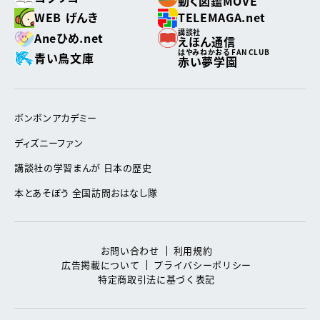
動く図鑑MOVE
WEB げんき
TELEMAGA.net
講談社
Aneひめ.net
えほん通信
はやみねかおる FAN CLUB
青い鳥文庫
赤い夢学園
ボンボンアカデミー
ディズニーファン
講談社の学習まんが 日本の歴史
本とあそぼう 全国訪問おはなし隊
お問い合わせ
利用規約
広告掲載について
プライバシーポリシー
特定商取引法に基づく表記