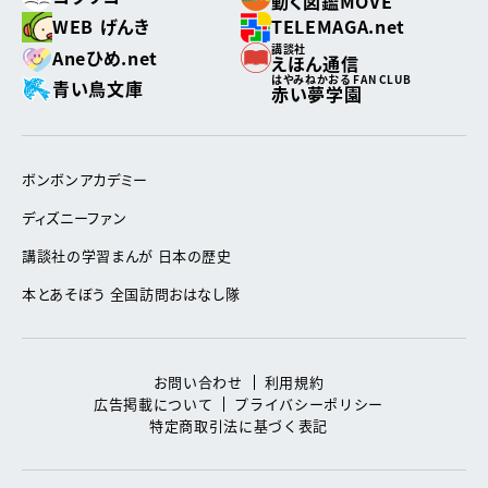
動く図鑑MOVE
WEB げんき
TELEMAGA.net
講談社
Aneひめ.net
えほん通信
はやみねかおる FAN CLUB
青い鳥文庫
赤い夢学園
ボンボンアカデミー
ディズニーファン
講談社の学習まんが 日本の歴史
本とあそぼう 全国訪問おはなし隊
お問い合わせ
利用規約
広告掲載について
プライバシーポリシー
特定商取引法に基づく表記