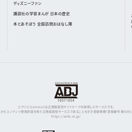
ディズニーファン
講談社の学習まんが 日本の歴史
本とあそぼう 全国訪問おはなし隊
コクリコ［cocreco］は正規版配信サイトマークを取得したサービスです。
からコンテンツ使用許諾を得た正規版配信サービスであることを示す登録商標（登録番号 第609171
https://aebs.or.jp/