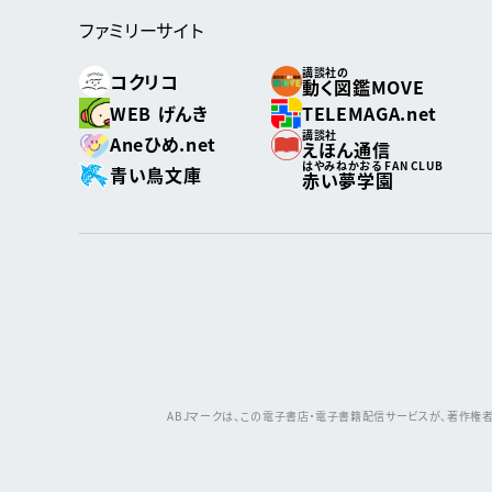
ファミリーサイト
講談社の
コクリコ
動く図鑑MOVE
WEB げんき
TELEMAGA.net
講談社
Aneひめ.net
えほん通信
はやみねかおる FAN CLUB
青い鳥文庫
赤い夢学園
ABJマークは、この電子書店・電子書籍配信サービスが、著作権者