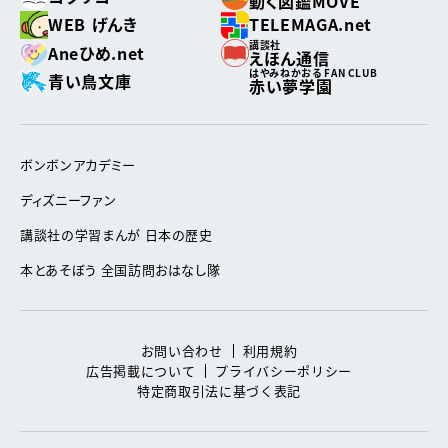
動く図鑑MOVE
WEB げんき
TELEMAGA.net
講談社
Aneひめ.net
えほん通信
はやみねかおる FAN CLUB
青い鳥文庫
赤い夢学園
ボンボンアカデミー
ディズニーファン
講談社の学習まんが 日本の歴史
本とあそぼう 全国訪問おはなし隊
お問い合わせ
利用規約
広告掲載について
プライバシーポリシー
特定商取引法に基づく表記