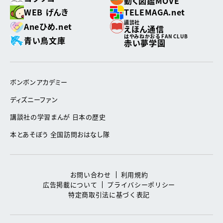
動く図鑑MOVE
WEB げんき
TELEMAGA.net
講談社
Aneひめ.net
えほん通信
はやみねかおる FAN CLUB
青い鳥文庫
赤い夢学園
ボンボンアカデミー
ディズニーファン
講談社の学習まんが 日本の歴史
本とあそぼう 全国訪問おはなし隊
お問い合わせ
利用規約
広告掲載について
プライバシーポリシー
特定商取引法に基づく表記