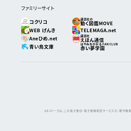
ファミリーサイト
講談社の
コクリコ
動く図鑑MOVE
WEB げんき
TELEMAGA.net
講談社
Aneひめ.net
えほん通信
はやみねかおる FAN CLUB
青い鳥文庫
赤い夢学園
ABJマークは、この電子書店・電子書籍配信サービスが、著作権者