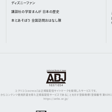
ディズニーファン
講談社の学習まんが 日本の歴史
本とあそぼう 全国訪問おはなし隊
コクリコ［cocreco］は正規版配信サイトマークを取得したサービスです。
からコンテンツ使用許諾を得た正規版配信サービスであることを示す登録商標（登録番号 第609171
https://aebs.or.jp/