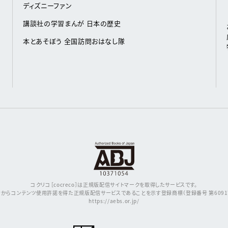
ディズニーファン
講談社の学習まんが 日本の歴史
本とあそぼう 全国訪問おはなし隊
コクリコ［cocreco］は正規版配信サイトマークを取得したサービスです。
からコンテンツ使用許諾を得た正規版配信サービスであることを示す登録商標（登録番号 第609171
https://aebs.or.jp/