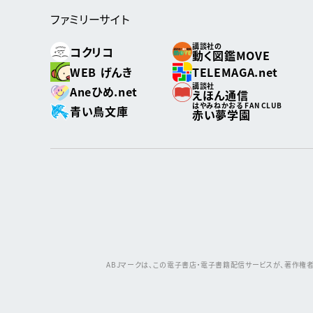
ファミリーサイト
講談社の
コクリコ
動く図鑑MOVE
WEB げんき
TELEMAGA.net
講談社
Aneひめ.net
えほん通信
はやみねかおる FAN CLUB
青い鳥文庫
赤い夢学園
ABJマークは、この電子書店・電子書籍配信サービスが、著作権者