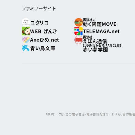
ファミリーサイト
講談社の
コクリコ
動く図鑑MOVE
WEB げんき
TELEMAGA.net
講談社
Aneひめ.net
えほん通信
はやみねかおる FAN CLUB
青い鳥文庫
赤い夢学園
ABJマークは、この電子書店・電子書籍配信サービスが、著作権者