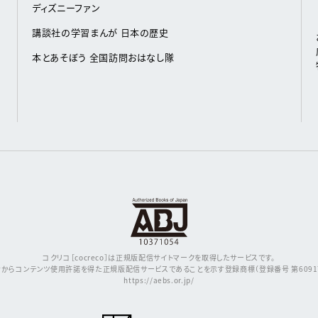
ディズニーファン
講談社の学習まんが 日本の歴史
本とあそぼう 全国訪問おはなし隊
コクリコ［cocreco］は正規版配信サイトマークを取得したサービスです。
からコンテンツ使用許諾を得た正規版配信サービスであることを示す登録商標（登録番号 第609171
https://aebs.or.jp/